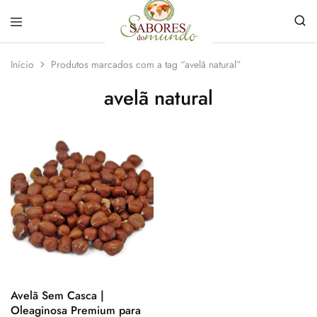
Sabores
Sua
do
loja
Início
Produtos marcados com a tag “avelã natural”
Mundo
de
Temperos
avelã natural
e
Especiarias
em
João
Pessoa
Avelã Sem Casca |
Oleaginosa Premium para