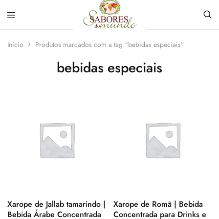
Sabores
Sua
do
loja
Início
Produtos marcados com a tag “bebidas especiais”
Mundo
de
Temperos
bebidas especiais
e
Especiarias
em
João
Pessoa
Xarope de Jallab tamarindo |
Xarope de Romã | Bebida
Bebida Árabe Concentrada
Concentrada para Drinks e