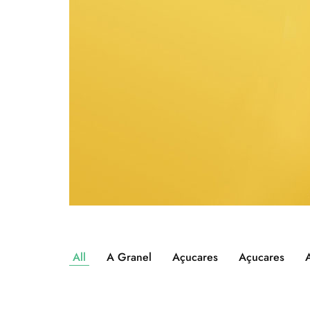
All
A Granel
Açucares
Açucares