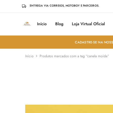
ENTREGA VIA CORREIOS, MOTOBOY E PARCEIROS.
Início
Blog
Loja Virtual Oficial
Sabores
Sua
do
loja
Mundo
de
Temperos
e
CADASTRE-SE NA NOSS
Especiarias
em
João
Início
Produtos marcados com a tag “canela moída”
Pessoa