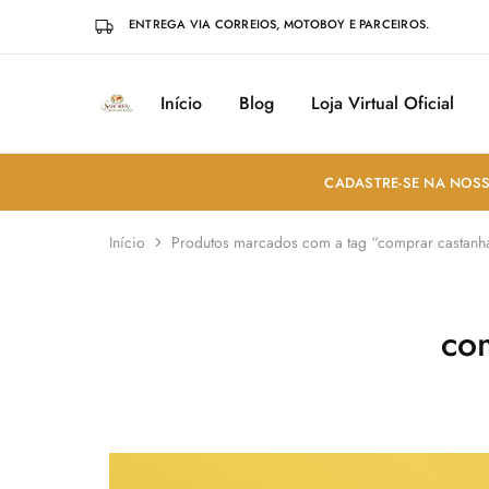
ENTREGA VIA CORREIOS, MOTOBOY E PARCEIROS.
Início
Blog
Loja Virtual Oficial
Sabores
Sua
do
loja
Mundo
de
Temperos
e
CADASTRE-SE NA NOSS
Especiarias
em
João
Início
Produtos marcados com a tag “comprar castanh
Pessoa
co