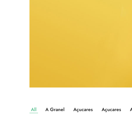
All
A Granel
Açucares
Açucares