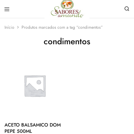
Sabores
Sua
do
loja
Início
Produtos marcados com a tag “condimentos”
Mundo
de
Temperos
condimentos
e
Especiarias
em
João
Pessoa
ACETO BALSAMICO DOM
PEPE 500ML