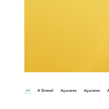
All
A Granel
Açucares
Açucares