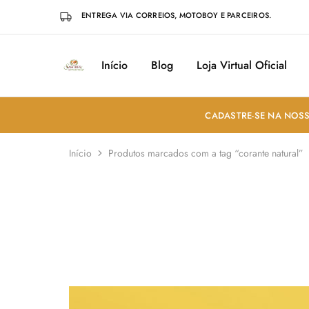
ENTREGA VIA CORREIOS, MOTOBOY E PARCEIROS.
Início
Blog
Loja Virtual Oficial
Sabores
Sua
do
loja
Mundo
de
Temperos
e
CADASTRE-SE NA NOSS
Especiarias
em
João
Início
Produtos marcados com a tag “corante natural”
Pessoa