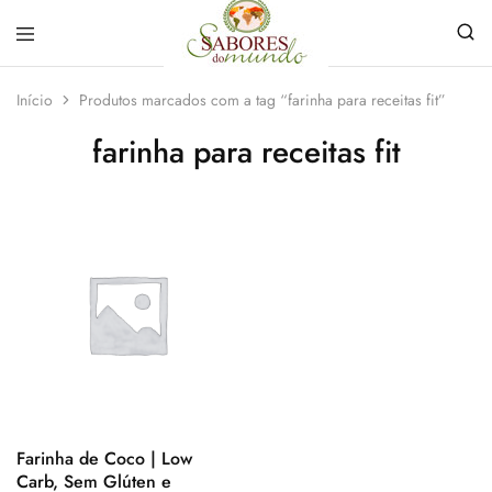
Sabores
Sua
do
loja
Início
Produtos marcados com a tag “farinha para receitas fit”
Mundo
de
Temperos
farinha para receitas fit
e
Especiarias
em
João
Pessoa
Farinha de Coco | Low
Carb, Sem Glúten e