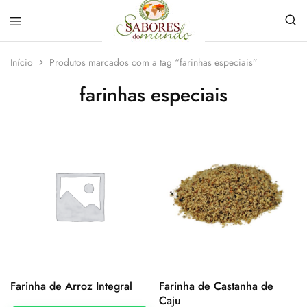
Sabores
Sua
do
loja
Início
Produtos marcados com a tag “farinhas especiais”
Mundo
de
Temperos
farinhas especiais
e
Especiarias
em
João
Pessoa
Farinha de Arroz Integral
Farinha de Castanha de
Caju