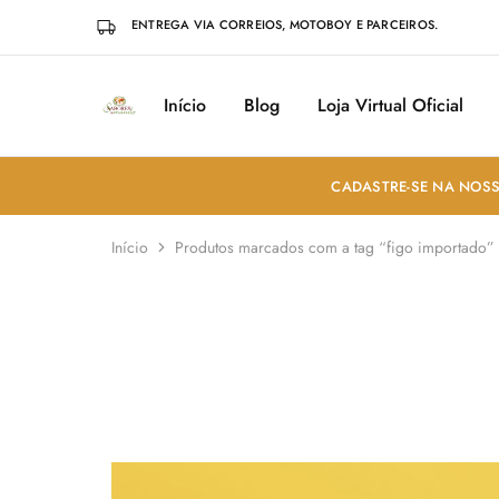
ENTREGA VIA CORREIOS, MOTOBOY E PARCEIROS.
Início
Blog
Loja Virtual Oficial
Sabores
Sua
do
loja
Mundo
de
Temperos
e
CADASTRE-SE NA NOSS
Especiarias
em
João
Início
Produtos marcados com a tag “figo importado”
Pessoa