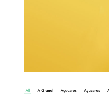
All
A Granel
Açucares
Açucares