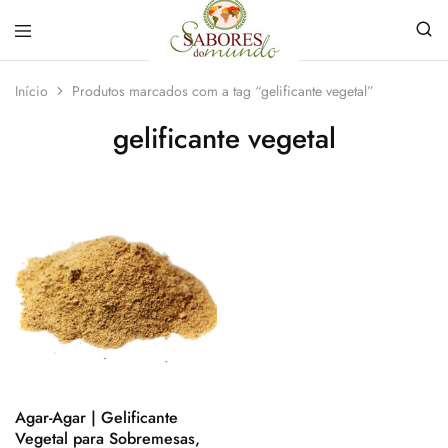
Sabores
Sua
do
loja
Início
Produtos marcados com a tag “gelificante vegetal”
Mundo
de
Temperos
gelificante vegetal
e
Especiarias
em
João
Pessoa
Agar-Agar | Gelificante
Vegetal para Sobremesas,