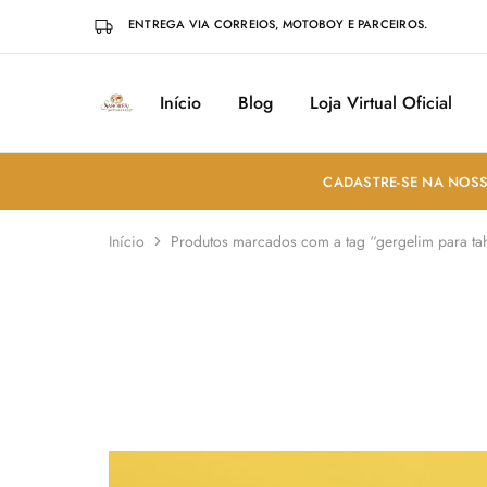
ENTREGA VIA CORREIOS, MOTOBOY E PARCEIROS.
Início
Blog
Loja Virtual Oficial
Sabores
Sua
do
loja
Mundo
de
Temperos
e
CADASTRE-SE NA NOSS
Especiarias
em
João
Início
Produtos marcados com a tag “gergelim para ta
Pessoa