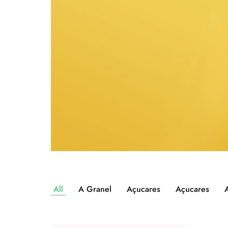
All
A Granel
Açucares
Açucares