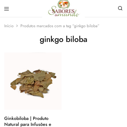
Sabores
Sua
do
loja
Início
Produtos marcados com a tag “ginkgo biloba”
Mundo
de
Temperos
ginkgo biloba
e
Especiarias
em
João
Pessoa
Ginkobiloba | Produto
Natural para Infusões e