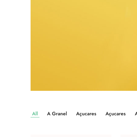
All
A Granel
Açucares
Açucares