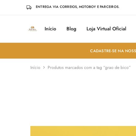
ENTREGA VIA CORREIOS, MOTOBOY E PARCEIROS.
Início
Blog
Loja Virtual Oficial
Sabores
Sua
do
loja
Mundo
de
Temperos
e
CADASTRE-SE NA NOSS
Especiarias
em
João
Início
Produtos marcados com a tag “grao de bico”
Pessoa