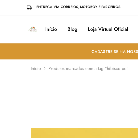
ENTREGA VIA CORREIOS, MOTOBOY E PARCEIROS.
Início
Blog
Loja Virtual Oficial
Sabores
Sua
do
loja
Mundo
de
Temperos
e
CADASTRE-SE NA NOSS
Especiarias
em
João
Início
Produtos marcados com a tag “hibisco po”
Pessoa