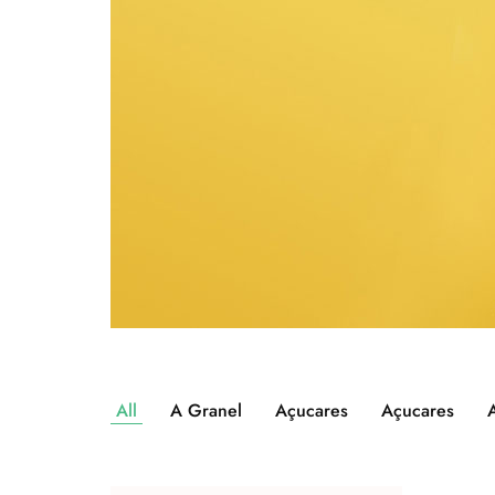
All
A Granel
Açucares
Açucares