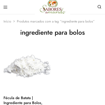
Sabores
Sua
do
loja
Início
Produtos marcados com a tag “ingrediente para bolos”
Mundo
de
Temperos
ingrediente para bolos
e
Especiarias
em
João
Pessoa
Fécula de Batata |
Ingrediente para Bolos,