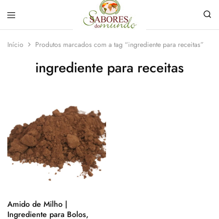
Sabores
Sua
do
loja
Início
Produtos marcados com a tag “ingrediente para receitas”
Mundo
de
Temperos
ingrediente para receitas
e
Especiarias
em
João
Pessoa
Amido de Milho |
Ingrediente para Bolos,