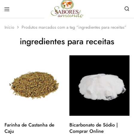
Sabores
Sua
do
loja
Início
Produtos marcados com a tag “ingredientes para receitas”
Mundo
de
Temperos
ingredientes para receitas
e
Especiarias
em
João
Pessoa
Farinha de Castanha de
Bicarbonato de Sódio |
Caju
Comprar Online