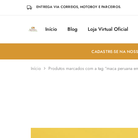
ENTREGA VIA CORREIOS, MOTOBOY E PARCEIROS.
Início
Blog
Loja Virtual Oficial
Sabores
Sua
do
loja
Mundo
de
Temperos
e
CADASTRE-SE NA NOSS
Especiarias
em
João
Início
Produtos marcados com a tag “maca peruana e
Pessoa