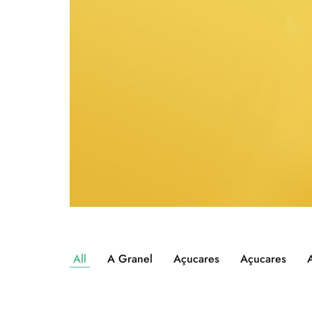
All
A Granel
Açucares
Açucares