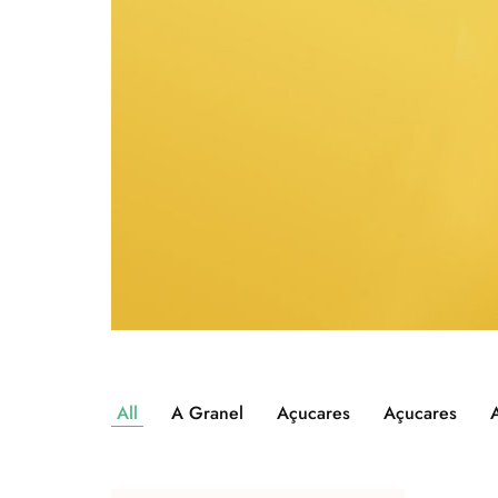
All
A Granel
Açucares
Açucares