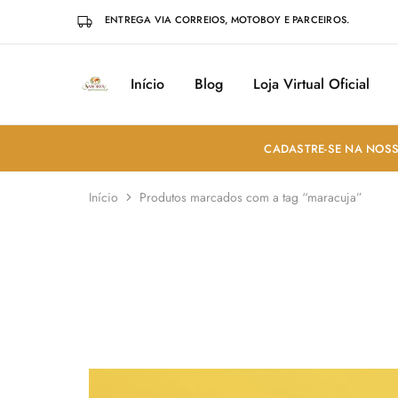
ENTREGA VIA CORREIOS, MOTOBOY E PARCEIROS.
Início
Blog
Loja Virtual Oficial
Sabores
Sua
do
loja
Mundo
de
Temperos
e
CADASTRE-SE NA NOSS
Especiarias
em
João
Início
Produtos marcados com a tag “maracuja”
Pessoa