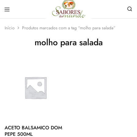
Sabores
Sua
do
loja
Início
Produtos marcados com a tag “molho para salada”
Mundo
de
Temperos
molho para salada
e
Especiarias
em
João
Pessoa
ACETO BALSAMICO DOM
PEPE 500ML