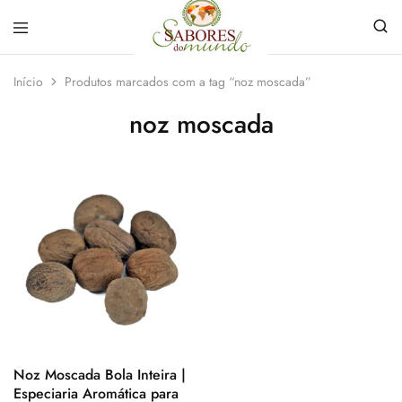
Sabores
Sua
do
loja
Início
Produtos marcados com a tag “noz moscada”
Mundo
de
Temperos
noz moscada
e
Especiarias
em
João
Pessoa
Noz Moscada Bola Inteira |
Especiaria Aromática para