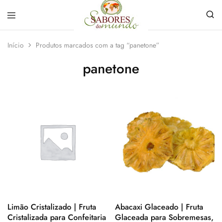
Sabores
Sua
do
loja
Início
Produtos marcados com a tag “panetone”
Mundo
de
Temperos
panetone
e
Especiarias
em
João
Pessoa
Limão Cristalizado | Fruta
Abacaxi Glaceado | Fruta
Cristalizada para Confeitaria
Glaceada para Sobremesas,