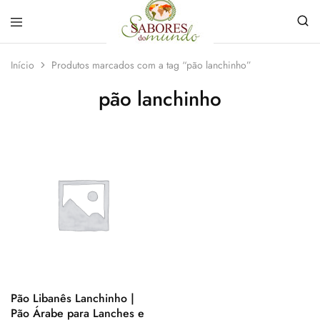
Sabores
Sua
do
loja
Início
Produtos marcados com a tag “pão lanchinho”
Mundo
de
Temperos
pão lanchinho
e
Especiarias
em
João
Pessoa
Pão Libanês Lanchinho |
Pão Árabe para Lanches e