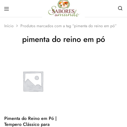
Sabores
Sua
do
loja
Início
Produtos marcados com a tag “pimenta do reino em pó”
Mundo
de
Temperos
pimenta do reino em pó
e
Especiarias
em
João
Pessoa
Pimenta do Reino em Pó |
Tempero Clássico para