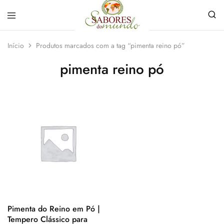
Sabores
Sua
do
loja
Início
Produtos marcados com a tag “pimenta reino pó”
Mundo
de
Temperos
pimenta reino pó
e
Especiarias
em
João
Pessoa
Pimenta do Reino em Pó |
Tempero Clássico para