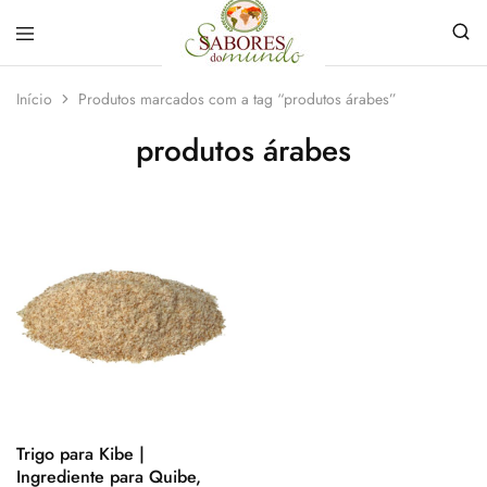
Sabores
Sua
do
loja
Início
Produtos marcados com a tag “produtos árabes”
Mundo
de
Temperos
produtos árabes
e
Especiarias
em
João
Pessoa
Trigo para Kibe |
Ingrediente para Quibe,