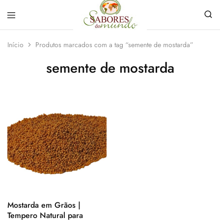
Sabores
Sua
do
loja
Início
Produtos marcados com a tag “semente de mostarda”
Mundo
de
Temperos
semente de mostarda
e
Especiarias
em
João
Pessoa
Mostarda em Grãos |
Tempero Natural para