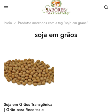
Sabores
Sua
do
loja
Início
Produtos marcados com a tag “soja em grãos”
Mundo
de
Temperos
soja em grãos
e
Especiarias
em
João
Pessoa
Soja em Grãos Transgênica
| Grão para Receitas e