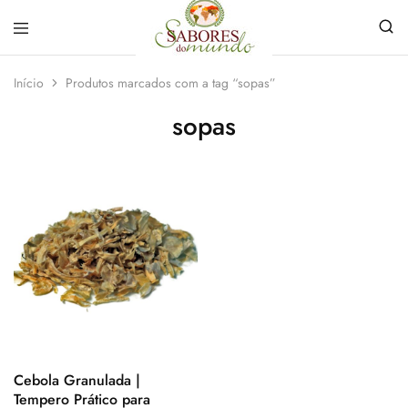
Sabores
Sua
do
loja
Início
Produtos marcados com a tag “sopas”
Mundo
de
Temperos
sopas
e
Especiarias
em
João
Pessoa
Cebola Granulada |
Tempero Prático para