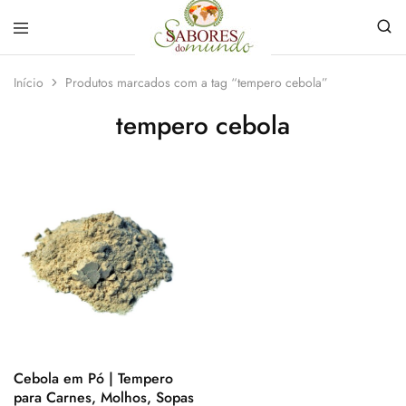
Sabores
Sua
do
loja
Início
Produtos marcados com a tag “tempero cebola”
Mundo
de
Temperos
tempero cebola
e
Especiarias
em
João
Pessoa
Cebola em Pó | Tempero
para Carnes, Molhos, Sopas