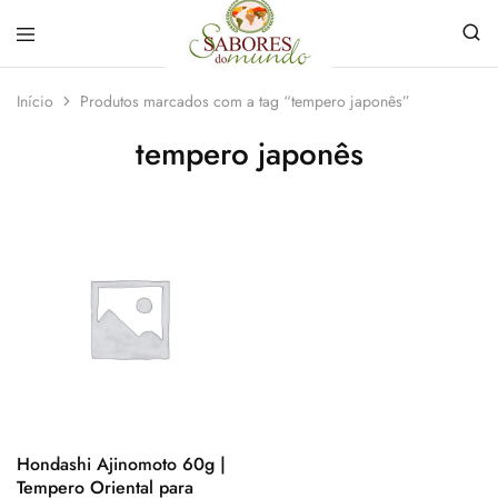
Sabores
Sua
do
loja
Início
Produtos marcados com a tag “tempero japonês”
Mundo
de
Temperos
tempero japonês
e
Especiarias
em
João
Pessoa
Hondashi Ajinomoto 60g |
Tempero Oriental para