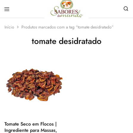
Sabores
Sua
do
loja
Início
Produtos marcados com a tag “tomate desidratado”
Mundo
de
Temperos
tomate desidratado
e
Especiarias
em
João
Pessoa
Tomate Seco em Flocos |
Ingrediente para Massas,