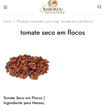
Sabores
Sua
do
loja
Início
Produtos marcados com a tag “tomate seco em flocos”
Mundo
de
Temperos
tomate seco em flocos
e
Especiarias
em
João
Pessoa
Tomate Seco em Flocos |
Ingrediente para Massas,