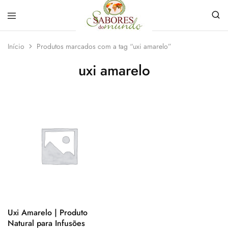
Sabores
Sua
do
loja
Início
Produtos marcados com a tag “uxi amarelo”
Mundo
de
Temperos
uxi amarelo
e
Especiarias
em
João
Pessoa
Uxi Amarelo | Produto
Natural para Infusões