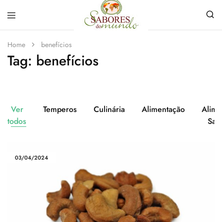
Sabores
Sua
do
loja
Home
benefícios
Mundo
de
Tag:
benefícios
Temperos
e
Especiarias
em
João
Pessoa
Ver
Temperos
Culinária
Alimentação
Alime
todos
Sau
03/04/2024