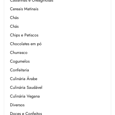
Castanhas e Oleaginosas
Cereais Matinais
Chás
Chás
Chips e Petiscos
Chocolates em pó
Churrasco
Cogumelos
Confeitaria
Culinária Árabe
Culinária Saudável
Culinária Vegana
Diversos
Doces e Confeitos