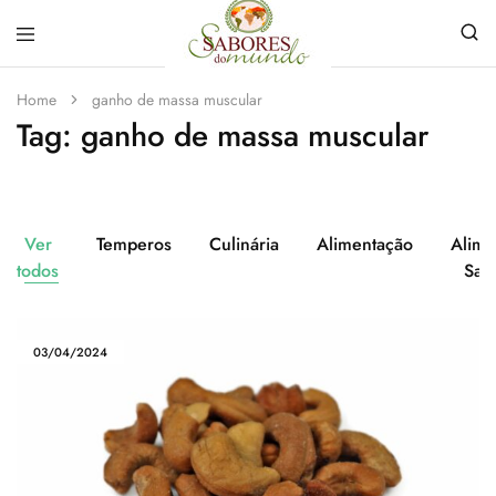
Sabores
Sua
do
loja
Home
ganho de massa muscular
Mundo
de
Tag:
ganho de massa muscular
Temperos
e
Especiarias
em
João
Pessoa
Ver
Temperos
Culinária
Alimentação
Alime
todos
Sau
03/04/2024