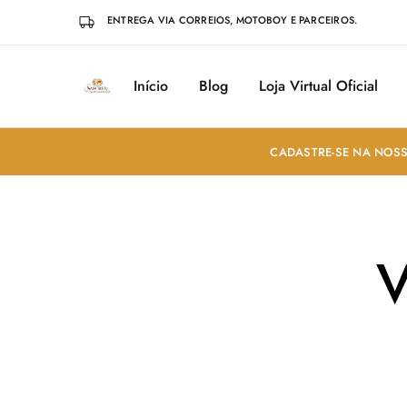
ENTREGA VIA CORREIOS, MOTOBOY E PARCEIROS.
Início
Blog
Loja Virtual Oficial
Sabores
Sua
do
loja
Mundo
de
Temperos
e
CADASTRE-SE NA NOSS
Especiarias
em
João
Pessoa
V