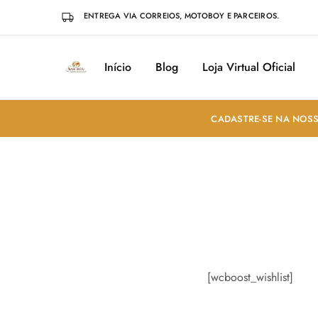
ENTREGA VIA CORREIOS, MOTOBOY E PARCEIROS.
Início
Blog
Loja Virtual Oficial
Sabores
Sua
do
loja
Mundo
de
Temperos
e
CADASTRE-SE NA NOSS
Especiarias
em
João
Pessoa
[wcboost_wishlist]