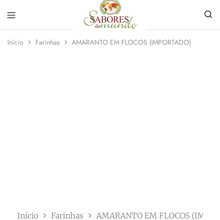
Sabores
Sua
do
loja
Início
Farinhas
AMARANTO EM FLOCOS (IMPORTADO)
Mundo
de
Temperos
e
Especiarias
em
João
Pessoa
Início
Farinhas
AMARANTO EM FLOCOS (IMPO