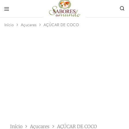
Sabores
Sua
do
loja
Início
Açucares
AÇÚCAR DE COCO
Mundo
de
Temperos
e
Especiarias
em
João
Pessoa
Início
Açucares
AÇÚCAR DE COCO