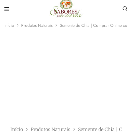
Sabores
Sua
do
loja
Início
Produtos Naturais
Semente de Chia | Comprar Online com E
Mundo
de
Temperos
e
Especiarias
em
João
Pessoa
Início
Produtos Naturais
Semente de Chia | Compr