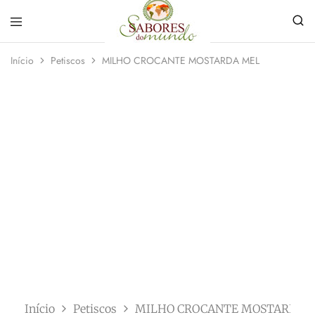
Sabores
Sua
do
loja
Início
Petiscos
MILHO CROCANTE MOSTARDA MEL
Mundo
de
Temperos
e
Especiarias
em
João
Pessoa
Início
Petiscos
MILHO CROCANTE MOSTARDA 