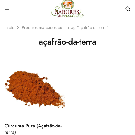
Sabores
Sua
do
loja
Início
Produtos marcados com a tag “açafrão-da-terra”
Mundo
de
Temperos
açafrão-da-terra
e
Especiarias
em
João
Pessoa
Cúrcuma Pura (Açafrão-da-
terra)