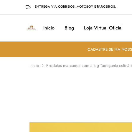
ENTREGA VIA CORREIOS, MOTOBOY E PARCEIROS.
Início
Blog
Loja Virtual Oficial
Sabores
Sua
do
loja
Mundo
de
Temperos
e
CADASTRE-SE NA NOSS
Especiarias
em
João
Início
Produtos marcados com a tag “adoçante culinár
Pessoa