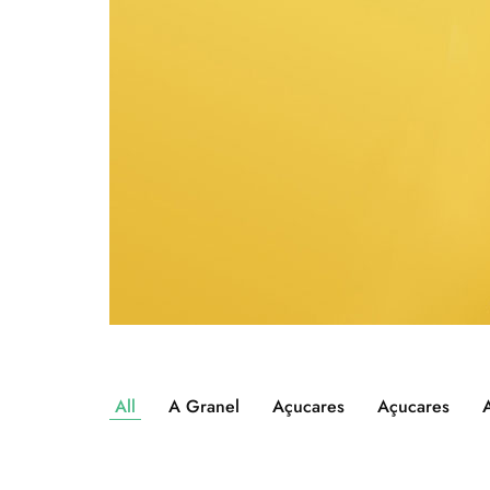
All
A Granel
Açucares
Açucares