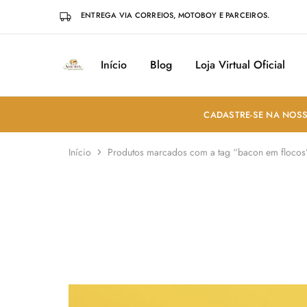
ENTREGA VIA CORREIOS, MOTOBOY E PARCEIROS.
Início
Blog
Loja Virtual Oficial
Sabores
Sua
do
loja
Mundo
de
Temperos
e
CADASTRE-SE NA NOSS
Especiarias
em
João
Início
Produtos marcados com a tag “bacon em flocos
Pessoa