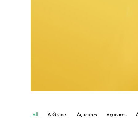
All
A Granel
Açucares
Açucares