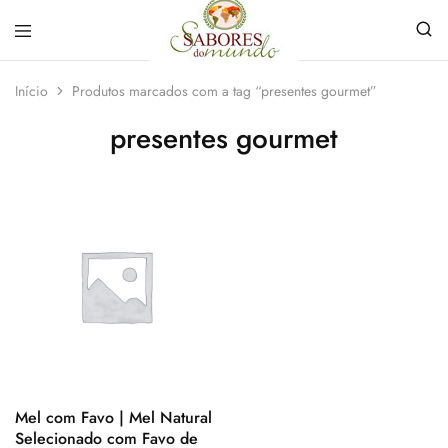
Sabores
Sua
do
loja
Início
Produtos marcados com a tag “presentes gourmet”
Mundo
de
Temperos
presentes gourmet
e
Especiarias
em
João
Pessoa
Mel com Favo | Mel Natural
Selecionado com Favo de