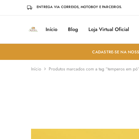
ENTREGA VIA CORREIOS, MOTOBOY E PARCEIROS.
Início
Blog
Loja Virtual Oficial
Sabores
Sua
do
loja
Mundo
de
Temperos
e
CADASTRE-SE NA NOSS
Especiarias
em
João
Início
Produtos marcados com a tag “temperos em pó
Pessoa