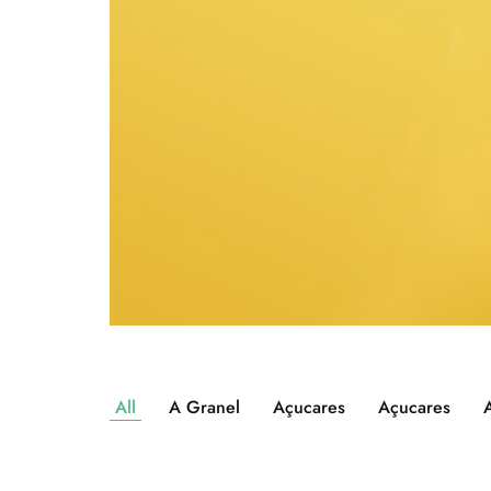
All
A Granel
Açucares
Açucares