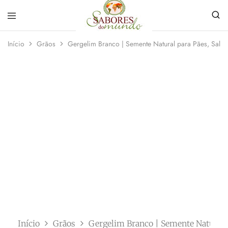
Sabores
Sua
do
loja
Início
Grãos
Gergelim Branco | Semente Natural para Pães, Salada
Mundo
de
Temperos
e
Especiarias
em
João
Pessoa
Início
Grãos
Gergelim Branco | Semente Natural p