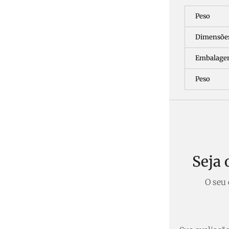
Peso
Dimensõe
Embalag
Peso
Seja
O seu 