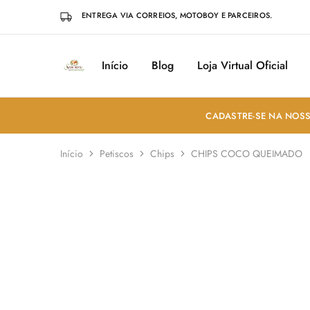
ENTREGA VIA CORREIOS, MOTOBOY E PARCEIROS.
Início
Blog
Loja Virtual Oficial
Sabores
Sua
do
loja
Mundo
de
Temperos
e
CADASTRE-SE NA NOSS
Especiarias
em
João
Início
Petiscos
Chips
CHIPS COCO QUEIMADO
Pessoa