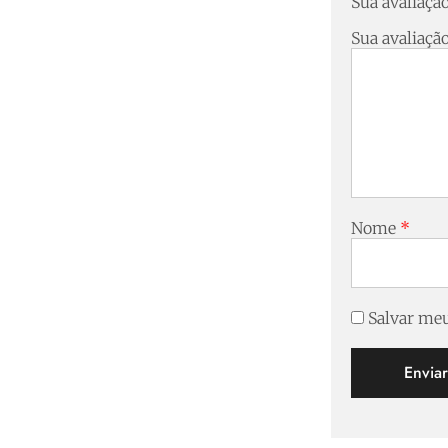
Sua avaliaçã
Sua avaliaçã
Nome
*
Salvar meu