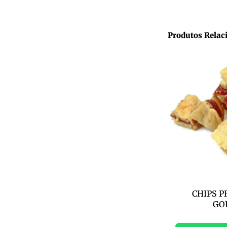
Produtos Relac
CHIPS P
GO