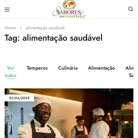
Sabores
Sua
do
loja
Home
alimentação saudável
Mundo
de
Tag:
alimentação saudável
Temperos
e
Especiarias
em
João
Pessoa
Ver
Temperos
Culinária
Alimentação
Alime
todos
Sau
01/04/2025